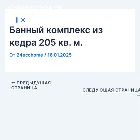
Перейти
Навигация
Main
+7-908-021-04-96
Menu
к
по
содержимому
записям
Банный комплекс из
кедра 205 кв. м.
От
24ecohome
/
16.01.2025
ПРЕДЫДУЩАЯ
СТРАНИЦА
СЛЕДУЮЩАЯ СТРАНИЦ